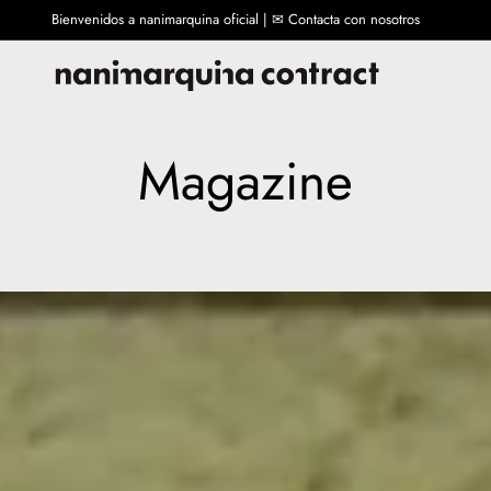
Bienvenidos a nanimarquina oficial | ✉ Contacta con nosotros
Magazine