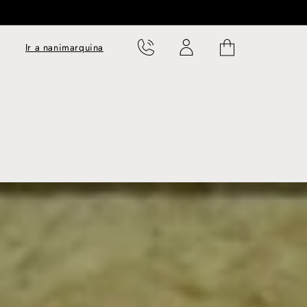
Translation missing:
Translation missing:
Carrito
Ir a nanimarquina
es.templates.cart.phone
es.templates.cart.user