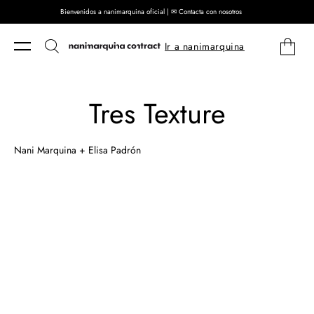
Bienvenidos a nanimarquina oficial | ✉ Contacta con nosotros
Ir directamente al contenido
Carrito
Ir a nanimarquina
Tres Texture
Nani Marquina + Elisa Padrón