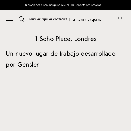
Bienvenidos a nanimarquina oficial | ✉ Contacta con nosotros
Ir directamente al contenido
Carrito
Ir a nanimarquina
1 Soho Place, Londres
Un nuevo lugar de trabajo desarrollado
por Gensler