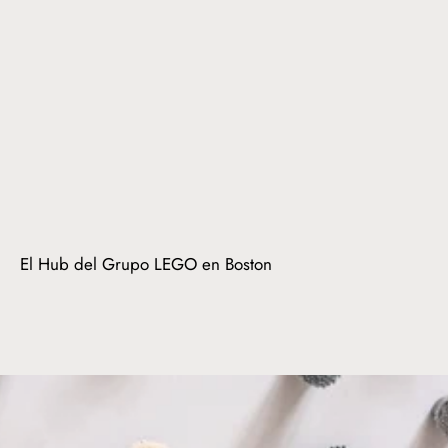
El Hub del Grupo LEGO en Boston
1
/
de
2